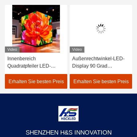
Video
Video
Innenbereich
Außenrechtwinkel-LED-
Quadratpfeiler LED-
Display 90 Grad
Bildschirm 90-Grad-Säule
rechtwinkel-LED-Display-
Körperform Led-Display
Bildschirm
Erhalten Sie besten Preis
Erhalten Sie besten Preis
Aufrechte Stücke LED-
Display-Bildschirm
SHENZHEN H&S INNOVATION