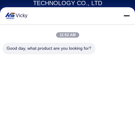
TECHNOLOGY CO., LTD
Vicky
howard@hscxled.com
86-134-2892-1577
11:52 AM
4. Etage, 2. Gebäude, Wanyan Industriezone, Qiaotou
Good day, what product are you looking for?
Gemeinde, Fuhai Straße, Bao'an Bezirk, Shenzhen Stadt, Provinz
Guangdong, China
China Gute Qualität LED -Anzeige im Freien im Freien Lieferant.
Urheberrecht © 2024-2026 Shenzhen H&S Innovation Technology Co., Ltd
Alle Rechte vorbehalten.