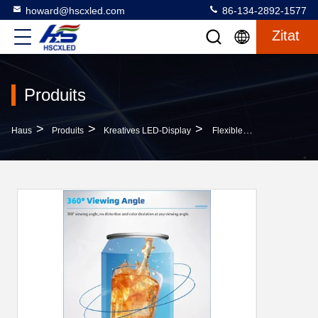
howard@hscxled.com
86-134-2892-1577
Zitat
Produits
>
>
>
Haus
Produits
Kreatives LED-Display
Flexible Digitale Beschilderung Werbung LED-Display Rundkreis Weiches LED-Panel Kurvbildschirm