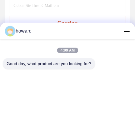
Senden
howard
4:09 AM
Good day, what product are you looking for?
SHENZHEN H&S INNOVATION
TECHNOLOGY CO., LTD
howard@hscxled.com
86-134-2892-1577
4. Etage, 2. Gebäude, Wanyan Industriezone, Qiaotou
Gemeinde, Fuhai Straße, Bao'an Bezirk, Shenzhen Stadt, Provinz