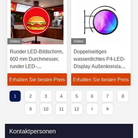
Video
Video
Runder LED-Bildschirm,
Doppelseitiges
600 mm Durchmesser,
wasserdichtes P4-LED-
runder LED-
Display Außenkreislauf-
Außenbildschirm
LED-Bildschirm
Erhalten Sie besten Preis
Erhalten Sie besten Preis
1
2
3
4
5
6
7
8
9
10
11
12
Kontaktpersonen