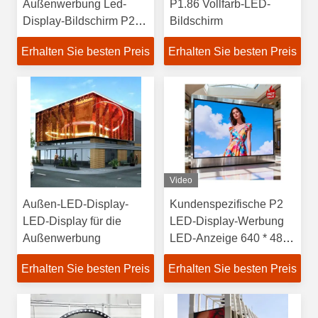
Außenwerbung Led-
P1.86 Vollfarb-LED-
Display-Bildschirm P2
Bildschirm
Vollfarbe Bodenstand
Erhalten Sie besten Preis
Erhalten Sie besten Preis
Video
Außen-LED-Display-
Kundenspezifische P2
LED-Display für die
LED-Display-Werbung
Außenwerbung
LED-Anzeige 640 * 480
mm Indoor-LED-
Erhalten Sie besten Preis
Erhalten Sie besten Preis
Bildschirm