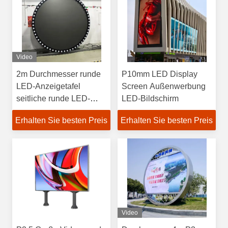
Video
2m Durchmesser runde
P10mm LED Display
LED-Anzeigetafel
Screen Außenwerbung
seitliche runde LED-
LED-Bildschirm
Anzeige für
Erhalten Sie besten Preis
Erhalten Sie besten Preis
Außenwerbung
Video