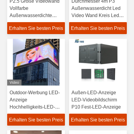
P2.5 Große Videowand
Durchmesser 4m P3
Vollfarbe
Außenwasserdicht Led
Außenwasserdichte
Video Wand Kreis Led
Led-Display-Bildschirm
Display Bildschirm
Erhalten Sie besten Preis
Erhalten Sie besten Preis
Video
Outdoor-Werbung LED-
Außen-LED-Anzeige
Anzeige
LED-Videobildschirm
Hochhelligkeits-LED-
P10 Fest-LED-Anzeige
Bildschirm
Erhalten Sie besten Preis
Erhalten Sie besten Preis