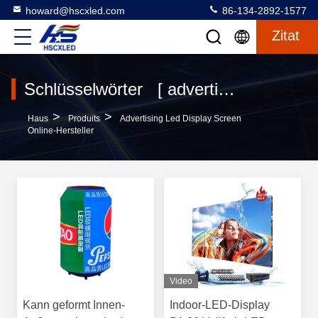
howard@hscxled.com
86-134-2892-1577
Zitat
Schlüsselwörter [ advertising led display screen ] Übereinstimmung 233 produits
>
>
Haus
Produits
Advertising Led Display Screen
Online-Hersteller
Video
Kann geformt Innen-
Indoor-LED-Display