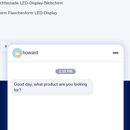
chfassade LED-Display-Bildschirm
chirm Flaschenform LED-Display
howard
2:15 PM
Good day, what product are you looking 
for?
KONTAKT MIT UNS
howard@hscxled.com
86-134-2892-1577