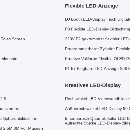
Flexible LED-Anzeige
DJ Booth LED-Display Tisch Digita
P3 Flexible LED-Display Bildschirmp
d Poles Screen
220V P2 gekrümmter flexibler LED-D
Programmierbarer Zylinder Flexib
enleuchte
Kreative Vollfarbe Flexible OLED-P
P1.57 Biegbare LED-Anzeige Sof
Kreatives LED-Display
P2.5
Rechtwinkel-LED-Videowandbildschi
aufszentren
Außenrechtwinkel-LED-Display 90 G
o-Sphärenbildschirm
Innenbereich Quadratpfeiler LED-B
Aufrechte Stücke LED-Display-Bild
 2M 2.5M 3M Für Museen