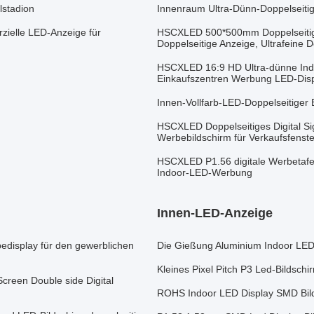
lstadion
Innenraum Ultra-Dünn-Doppelseitig
ielle LED-Anzeige für
HSCXLED 500*500mm Doppelseitige
Doppelseitige Anzeige, Ultrafeine 
HSCXLED 16:9 HD Ultra-dünne In
Einkaufszentren Werbung LED-Dis
Innen-Vollfarb-LED-Doppelseitiger 
HSCXLED Doppelseitiges Digital Si
Werbebildschirm für Verkaufsfenst
HSCXLED P1.56 digitale Werbetafel
Indoor-LED-Werbung
Innen-LED-Anzeige
display für den gewerblichen
Die Gießung Aluminium Indoor LED
Kleines Pixel Pitch P3 Led-Bildsc
creen Double side Digital
ROHS Indoor LED Display SMD Bild