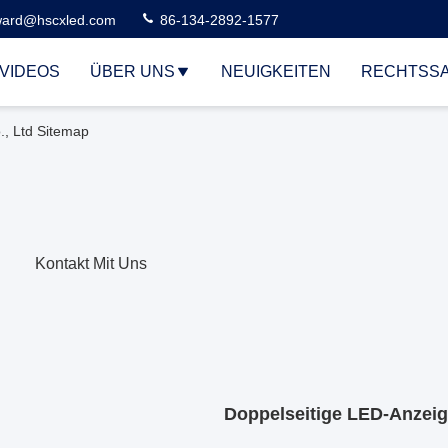
ard@hscxled.com
86-134-2892-1577
VIDEOS
ÜBER UNS
NEUIGKEITEN
RECHTSS
, Ltd Sitemap
Kontakt Mit Uns
Doppelseitige LED-Anzei