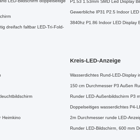
nd LED-Bildschirm doppelseitige
P1.53 1.53mm SMD Led Display Bi
Gewerbliche IP31 P2.5 Indoor LED
chirm
3840hz P1.86 Indoor LED Display 
g dreifach faltbar LED-Tri-Fold-
Kreis-LED-Anzeige
m
Wasserdichtes Rund-LED-Display im 
150 cm Durchmesser P3 Außen Ru
leuchtbildschirm
Runder LED-Außenbildschirm P3 m
Doppelseitiges wasserdichtes P4-L
r Heimkino
2m Durchmesser runde LED-Anzeige
Runder LED-Bildschirm, 600 mm D