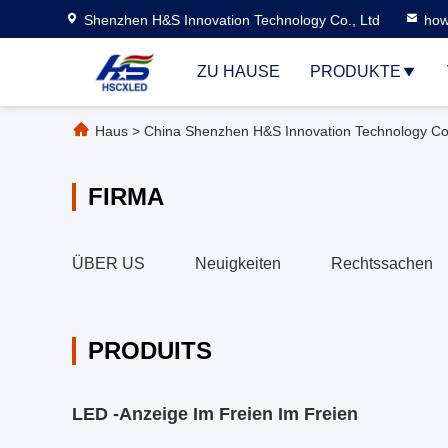
Shenzhen H&S Innovation Technology Co., Ltd
how
ZU HAUSE
PRODUKTE
Haus
>
China Shenzhen H&S Innovation Technology Co.
FIRMA
ÜBER US
Neuigkeiten
Rechtssachen
PRODUITS
LED -Anzeige Im Freien Im Freien