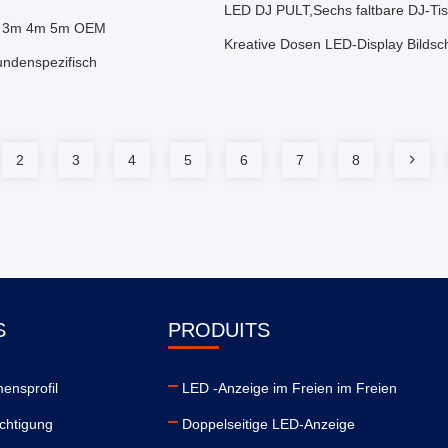
LED DJ PULT,Sechs faltbare DJ-Tis
1m 3m 4m 5m OEM
Kreative Dosen LED-Display Bilds
undenspezifisch
2
3
4
5
6
7
8
S
PRODUITS
ensprofil
LED -Anzeige im Freien im Freien
chtigung
Doppelseitige LED-Anzeige