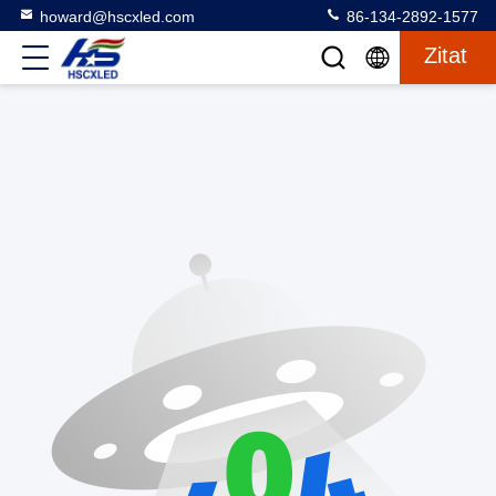
howard@hscxled.com
86-134-2892-1577
Zitat