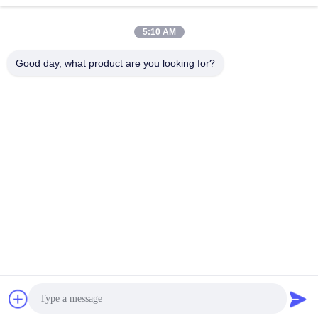
5:10 AM
Good day, what product are you looking for?
SHENZHEN H&S INNOVATION
TECHNOLOGY CO., LTD
howard@hscxled.com
86-134-2892-1577
4. Etage, 2. Gebäude, Wanyan Industriezone, Qiaotou
Gemeinde, Fuhai Straße, Bao'an Bezirk, Shenzhen Stadt, Provinz
Guangdong, China
China Gute Qualität LED -Anzeige im Freien im Freien Lieferant.
Urheberrecht © 2024-2026 Shenzhen H&S Innovation Technology Co., Ltd
Alle Rechte vorbehalten.