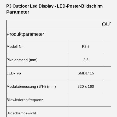
P3 Outdoor Led Display - LED-Poster-Bildschirm
Parameter
OUTD
Produktparameter
Modell-Nr.
P2.5
Pixelabstand (mm)
2.5
LED-Typ
SMD1415
SM
Modulabmessung (B*H) (mm)
320 x 160
192
Bildwiederholfrequenz
Bildschirmgewicht