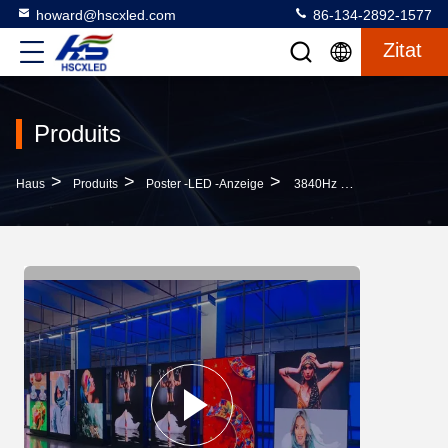
howard@hscxled.com
86-134-2892-1577
Zitat
Produits
>
>
>
Haus
Produits
Poster -LED -Anzeige
3840Hz Outdoor Led Poster Display P3 Led Poster For Shop