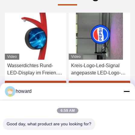
Video
Kreis-Logo-Led-Signal
Nahtlose 1R1G1B Runde
angepasste LED-Logo-
Led-Display-Platte P4mm
Bildschirm P4 rundes
Druckguss Aluminium
LED-Display
s
Erhalten Sie besten Preis
Erhalten Sie besten Preis
howard
6:59 AM
Good day, what product are you looking for?