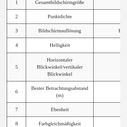
1
Gesamtbildschirmgröße
2
Punktdichte
3
Bildschirmauflösung
Ein
4
Helligkeit
Horizontaler
5
Blickwinkel/vertikaler
Blickwinkel
Bester Betrachtungsabstand
6
(m)
7
Ebenheit
8
Farbgleichmäßigkeit