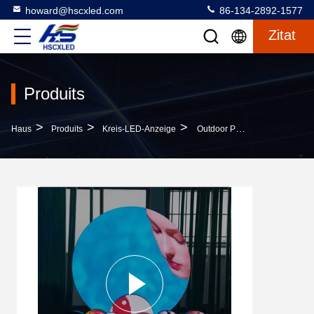
howard@hscxled.com
86-134-2892-1577
Zitat
Produits
>
>
>
Haus
Produits
Kreis-LED-Anzeige
Outdoor P4.28 Runde LED-Anzeige / Kreisförmige LED-Logo-Anzeige