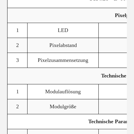
Pixelpu
1
LED
2
Pixelabstand
3
Pixelzusammensetzung
Technische Pa
1
Modulauflösung
2
Modulgröße
Technische Paramet