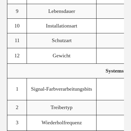
9
Lebensdauer
10
Installationsart
11
Schutzart
12
Gewicht
Systemsteu
1
Signal-Farbverarbeitungsbits
2
Treibertyp
3
Wiederholfrequenz