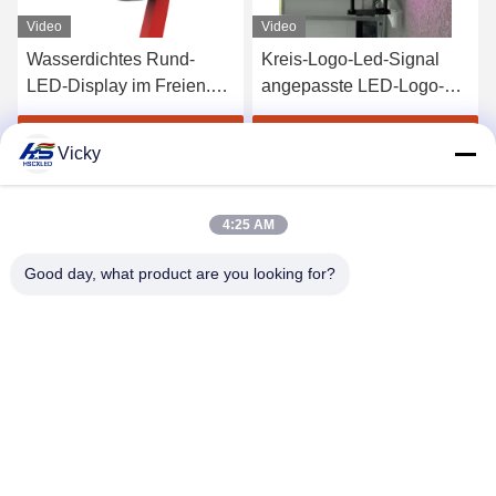
Video
Video
Wasserdichtes Rund-
Kreis-Logo-Led-Signal
LED-Display im Freien.
angepasste LED-Logo-
Kreatives Kreislauf-LED-
Bildschirm P4 rundes
Schild für Cafés.
LED-Display
Erhalten Sie besten Preis
Erhalten Sie besten Preis
Vicky
4:25 AM
Good day, what product are you looking for?
SHENZHEN H&S INNOVATION
TECHNOLOGY CO., LTD
howard@hscxled.com
86-134-2892-1577