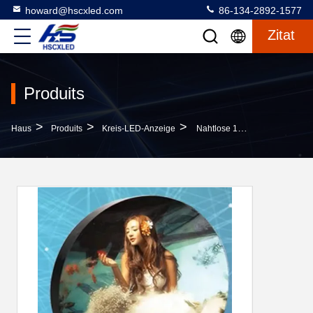
howard@hscxled.com
86-134-2892-1577
Zitat
Produits
>
>
>
Haus
Produits
Kreis-LED-Anzeige
Nahtlose 1R1G1B Runde Led-Display-Platte P4mm Druckguss Aluminium