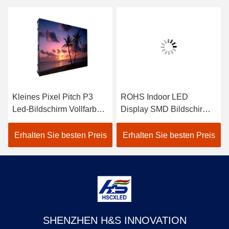
Kleines Pixel Pitch P3
ROHS Indoor LED
Led-Bildschirm Vollfarbe
Display SMD Bildschirm
SMD2121 Indoor OEM
für Konferenzraum
Ausstellungssaal
Erhalten Sie besten Preis
Erhalten Sie besten Preis
SHENZHEN H&S INNOVATION