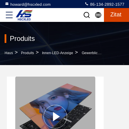
howard@hscxled.com
86-134-2892-1577
Zitat
Produits
>
>
>
Haus
Produits
Innen-LED-Anzeige
Gewerbliche IP31 P2.5 Indoor LED Display Screen Panel Einkaufszentrum