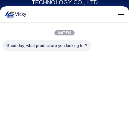
TECHNOLOGY CO., LTD
Vicky
howard@hscxled.com
86-134-2892-1577
6:07 PM
4. Etage, 2. Gebäude, Wanyan Industriezone, Qiaotou
Good day, what product are you looking for?
Gemeinde, Fuhai Straße, Bao'an Bezirk, Shenzhen Stadt, Provinz
Guangdong, China
China Gute Qualität LED -Anzeige im Freien im Freien Lieferant.
Urheberrecht © 2024-2026 Shenzhen H&S Innovation Technology Co., Ltd
Alle Rechte vorbehalten.