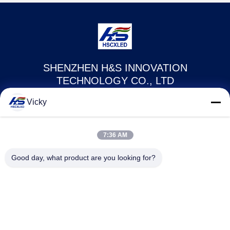
Display-Bildschirm
SHENZHEN H&S INNOVATION
TECHNOLOGY CO., LTD
Vicky
howard@hscxled.com
86-134-2892-1577
7:36 AM
4. Etage, 2. Gebäude, Wanyan Industriezone, Qiaotou
Good day, what product are you looking for?
Gemeinde, Fuhai Straße, Bao'an Bezirk, Shenzhen Stadt, Provinz
Guangdong, China
China Gute Qualität LED -Anzeige im Freien im Freien Lieferant.
Urheberrecht © 2024-2026 Shenzhen H&S Innovation Technology Co., Ltd
Alle Rechte vorbehalten.