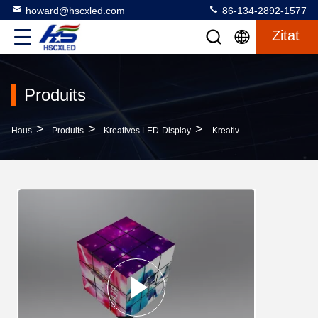
howard@hscxled.com
86-134-2892-1577
Zitat
Produits
>
>
>
Haus
Produits
Kreatives LED-Display
Kreativer LED-Würfelbildschirm P2.5 LED-Anzeige