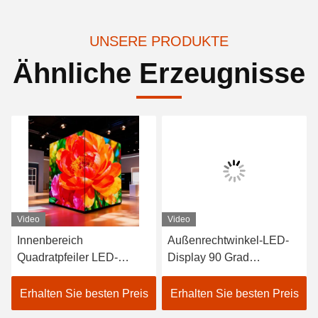
UNSERE PRODUKTE
Ähnliche Erzeugnisse
Video
Video
Innenbereich
Außenrechtwinkel-LED-
Quadratpfeiler LED-
Display 90 Grad
Bildschirm 90-Grad-Säule
rechtwinkel-LED-Display-
Körperform Led-Display
Bildschirm
Erhalten Sie besten Preis
Erhalten Sie besten Preis
Aufrechte Stücke LED-