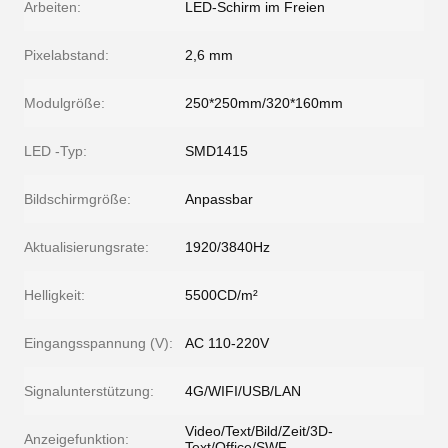
Arbeiten:
LED-Schirm im Freien
Pixelabstand:
2,6 mm
Modulgröße:
250*250mm/320*160mm
LED -Typ:
SMD1415
Bildschirmgröße:
Anpassbar
Aktualisierungsrate:
1920/3840Hz
Helligkeit:
5500CD/m²
Eingangsspannung (V):
AC 110-220V
Signalunterstützung:
4G/WIFI/USB/LAN
Video/Text/Bild/Zeit/3D-
Anzeigefunktion:
Text/Office/SWF