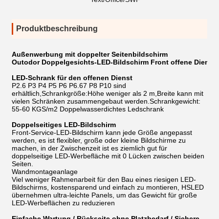
Produktbeschreibung
Außenwerbung mit doppelter Seitenbildschirm
Outodor Doppelgesichts-LED-Bildschirm Front offene Dienst
LED-Schrank für den offenen Dienst
P2.6 P3 P4 P5 P6 P6.67 P8 P10 sind
erhältlich,Schrankgröße:Höhe weniger als 2 m,Breite kann mit
vielen Schränken zusammengebaut werden.Schrankgewicht:
55-60 KGS/m2 Doppelwasserdichtes Ledschrank
Doppelseitiges LED-Bildschirm
Front-Service-LED-Bildschirm kann jede Größe angepasst
werden, es ist flexibler, große oder kleine Bildschirme zu
machen, in der Zwischenzeit ist es ziemlich gut für
doppelseitige LED-Werbefläche mit 0 Lücken zwischen beiden
Seiten.
Wandmontageanlage
Viel weniger Rahmenarbeit für den Bau eines riesigen LED-
Bildschirms, kostensparend und einfach zu montieren, HSLED
übernehmen ultra-leichte Panels, um das Gewicht für große
LED-Werbeflächen zu reduzieren
Einfache Wartung / Rückseite ohne Platzbedarf / Sichere