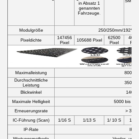
SMD27
in Absatz 1
genannten
Fahrzeuge.
Modulgröße
250/250mm/192*1
147456
62500
4000
Pixeldichte
105688 Pixel
Pixel
Pixel
Pixe
Maximalleistung
800 W
Durchschnittliche
350 W
Leistung
Blickwinkel
140 /1
Maximale Helligkeit
5000 bis 80
Erneuerungsrate
> 384
IC-Führung (Scan)
1/16 S
1/13 S
1/ 10 S
1/8 
IP-Rate
IP 6
Wartungsmethode
Vorder- und 