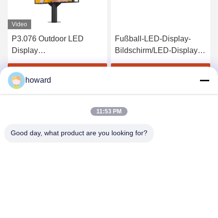
Video
P3.076 Outdoor LED
Fußball-LED-Display-
Display
Bildschirm/LED-Display
Bildschirm/Outdoor
für ein Fußballstadion
Werbe-LED-Anzeige
Erhalten Sie besten Preis
Erhalten Sie besten Preis
howard
11:53 PM
Good day, what product are you looking for?
SHENZHEN H&S INNOVATION
TECHNOLOGY CO., LTD
howard@hscxled.com
86-134-2892-1577