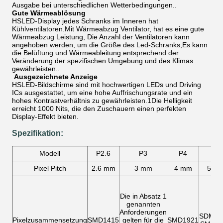
Ausgabe bei unterschiedlichen Wetterbedingungen..
Gute Wärmeablösung
HSLED-Display jedes Schranks im Inneren hat
Kühlventilatoren.Mit Wärmeabzug Ventilator, hat es eine gute
Wärmeabzug Leistung, Die Anzahl der Ventilatoren kann
angehoben werden, um die Größe des Led-Schranks,Es kann
die Belüftung und Wärmeableitung entsprechend der
Veränderung der spezifischen Umgebung und des Klimas
gewährleisten..
Ausgezeichnete Anzeige
HSLED-Bildschirme sind mit hochwertigen LEDs und Driving
ICs ausgestattet, um eine hohe Auffrischungsrate und ein
hohes Kontrastverhältnis zu gewährleisten.1Die Helligkeit
erreicht 1000 Nits, die den Zuschauern einen perfekten
Display-Effekt bieten.
Spezifikation:
Modell
P2.6
P3
P4
P5
Pixel Pitch
2.6 mm
3 mm
4 mm
5 m
Die in Absatz 1
genannten
Anforderungen
SDM19
Pixelzusammensetzung
SMD1415
gelten für die
SMD1921