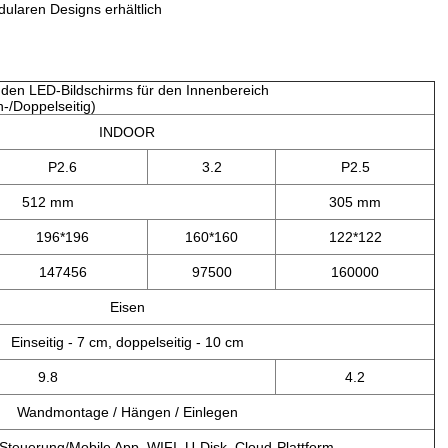
ularen Designs erhältlich
den LED-Bildschirms für den Innenbereich
n-/Doppelseitig)
INDOOR
P2.6
3.2
P2.5
512 mm
305 mm
196*196
160*160
122*122
147456
97500
160000
Eisen
Einseitig - 7 cm, doppelseitig - 10 cm
9.8
4.2
Wandmontage / Hängen / Einlegen
Steuerung/Mobile App, WIFI, U-Disk, Cloud-Plattform