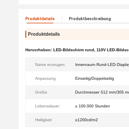
Produktdetails
Produktbeschreibung
Produktdetails
Hervorheben:
LED-Bildschirm rund
,
110V LED-Bildsc
Name erzeugen:
Innenraum-Rund-LED-Diapla
Anpassung:
Einseitig/Doppelseitig
Größe:
Durchmesser 512 mm/305 
Lebensdauer:
≥ 100.000 Stunden
Helligkeit:
≥1200cd/m2