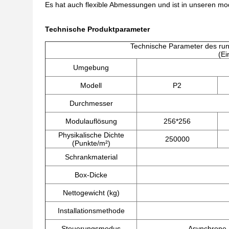
Es hat auch flexible Abmessungen und ist in unseren mod
Technische Produktparameter
Technische Parameter des run
(Ei
Umgebung
Modell
P2
Durchmesser
Modulauflösung
256*256
Physikalische Dichte
250000
(Punkte/m²)
Schrankmaterial
Box-Dicke
Nettogewicht (kg)
Installationsmethode
Steuerungsmodus
Asynchrone 