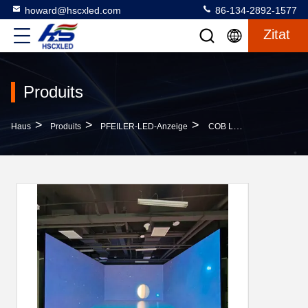
howard@hscxled.com
86-134-2892-1577
Zitat
Produits
>
>
>
Haus
Produits
PFEILER-LED-Anzeige
COB LED-Display/Kleinpixel-LED-Display