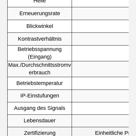
Helle
Erneuerungsrate
Blickwinkel
Kontrastverhältnis
Betriebsspannung
(Eingang)
Max./Durchschnittsstromv
M
erbrauch
Betriebstemperatur
IP-Einstufungen
Ausgang des Signals
Lebensdauer
Zertifizierung
Einheitliche Prü