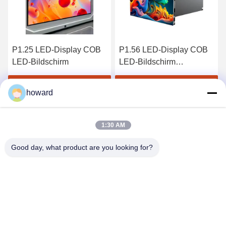
P1.56 LED-Display COB
Heimkino Fine Pitch Cob
LED-Bildschirm
P0.9 Indoor-LED-
Innenbereich LED-
Bildschirm
Bildschirm
Erhalten Sie besten Preis
Erhalten Sie besten Preis
howard
1:30 AM
Good day, what product are you looking for?
SHENZHEN H&S INNOVATION
TECHNOLOGY CO., LTD
howard@hscxled.com